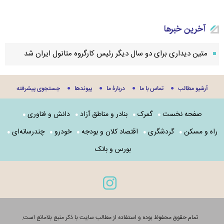
آخرین خبرها
متین دیداری برای دو سال دیگر رئیس کارگروه متانول ایران شد
آرشیو مطالب
تماس با ما
دربارۀ ما
پيوندها
جستجوی پيشرفته
صفحه نخست
گمرک
بنادر و مناطق آزاد
دانش و فناوری
راه و مسکن
گردشگری
اقتصاد کلان و بودجه
خودرو
چندرسانه‌ای
بورس و بانک
تمام حقوق محفوظ بوده و استفاده از مطالب سایت با ذکر منبع بلامانع است.