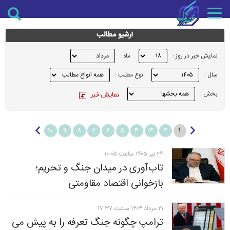
Toggle
navigation
آرشیو مطالب
نمایش خبر در روز :
ماه :
سال :
نوع مطلب :
بخش :
۱
۱۰
۹
۸
۷
۶
۵
۴
۳
۲
۲۴ تير ۱۴۰۵ ساعت ۱۰:۰۵
تاب‌آوری در میدان جنگ و تحریم؛
بازخوانی اقتصاد مقاومتی
۲۱ مرداد ۱۴۰۴ ساعت ۱۷:۳۷
ترامپ چگونه جنگ تعرفه را به پیش می