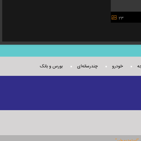
۲۳
جه
خودرو
چندرسانه‌ای
بورس و بانک
”استوديو خبر“
ع