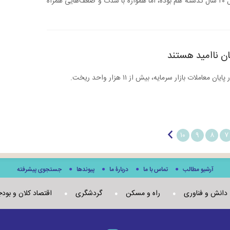
بی‌ثباتی‌های سیاسی است که البته در طول ۲۰ سال گذشته هم بوده، اما همواره با شدت و ضعف‌هایی همراه
ن ناامید هستند
ات بازار سرمایه، بیش از ۱۱ هزار واحد ریخت.
۱۰
۹
۸
۷
آرشیو مطالب
تماس با ما
دربارۀ ما
پيوندها
جستجوی پيشرفته
دانش و فناوری
راه و مسکن
گردشگری
اقتصاد کلان و بود