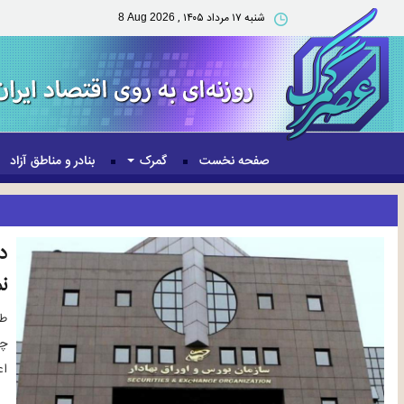
شنبه ۱۷ مرداد ۱۴۰۵ ,
8 Aug 2026
صفحه نخست
گمرک
بنادر و مناطق آزاد
د
ن
طب
چه
اع