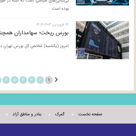
بوده است.
۲۶ فروردين ۱۴۰۳ ۱۴:۱۹
بورس ریخت؛ سهامداران همچنا
امروز (یکشنبه) شاخص کل بورس تهران در پایان معامل
۱
۶
۵
۴
۳
۲
صفحه نخست
گمرک
بنادر و مناطق آزاد