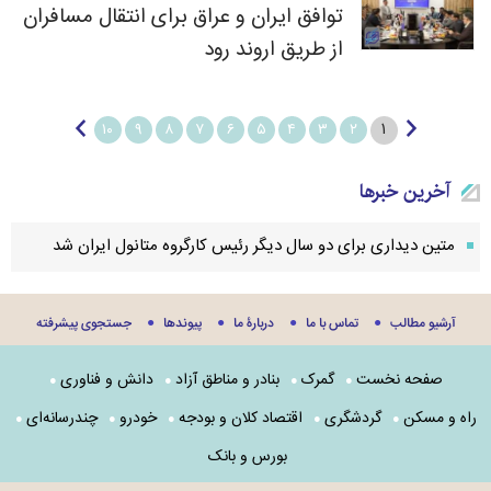
توافق ایران و عراق برای انتقال مسافران
از طریق اروند رود
۱
۱۰
۹
۸
۷
۶
۵
۴
۳
۲
آخرین خبرها
متین دیداری برای دو سال دیگر رئیس کارگروه متانول ایران شد
آرشیو مطالب
تماس با ما
دربارۀ ما
پيوندها
جستجوی پيشرفته
صفحه نخست
گمرک
بنادر و مناطق آزاد
دانش و فناوری
راه و مسکن
گردشگری
اقتصاد کلان و بودجه
خودرو
چندرسانه‌ای
بورس و بانک