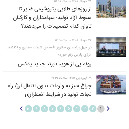
۲۸ خرداد ۱۴۰۵ ساعت ۱۵:۱۵
از روزهای طلایی پتروشیمی غدیر تا
سقوط آزاد تولید؛ سهامداران و کارکنان
تاوان کدام تصمیمات را می‌دهند؟
۲۶ خرداد ۱۴۰۵ ساعت ۱۲:۴۰
در چهل‌وپنجمین سالروز تأسیس شرکت حفاری و اکتشاف
انرژی پارس رقم خورد؛
رونمایی از هویت برند جدید پدکس
۲۹ فروردين ۱۴۰۵ ساعت ۱۹:۳۰
چراغ سبز به واردات بدون انتقال ارز/ راه
نجات تولید در شرایط اضطراری
۱
۱۰
۹
۸
۷
۶
۵
۴
۳
۲