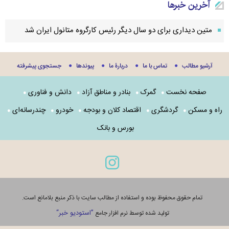
آخرین خبرها
متین دیداری برای دو سال دیگر رئیس کارگروه متانول ایران شد
آرشیو مطالب
تماس با ما
دربارۀ ما
پيوندها
جستجوی پيشرفته
صفحه نخست
گمرک
بنادر و مناطق آزاد
دانش و فناوری
راه و مسکن
گردشگری
اقتصاد کلان و بودجه
خودرو
چندرسانه‌ای
بورس و بانک
تمام حقوق محفوظ بوده و استفاده از مطالب سایت با ذکر منبع بلامانع است.
”استوديو خبر“
توليد شده توسط نرم افزار جامع