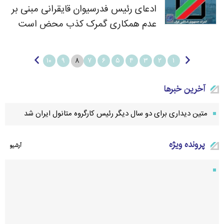
ادعای رئیس فدرسیوان قایقرانی مبنی بر
عدم همکاری گمرک کذب محض است
۸
۱۰
۹
۷
۶
۵
۴
۳
۲
۱
آخرین خبرها
متین دیداری برای دو سال دیگر رئیس کارگروه متانول ایران شد
پرونده ویژه
آرشيو