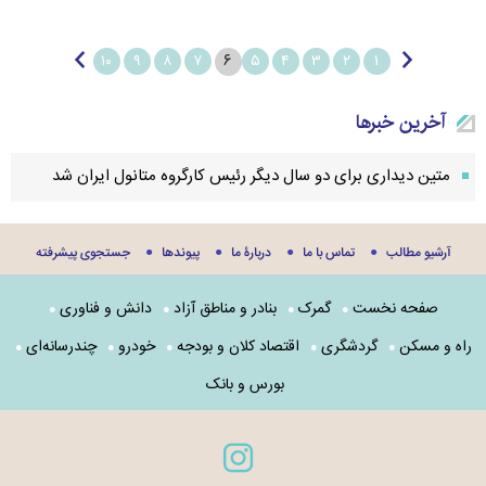
۶
۱۰
۹
۸
۷
۵
۴
۳
۲
۱
آخرین خبرها
متین دیداری برای دو سال دیگر رئیس کارگروه متانول ایران شد
آرشیو مطالب
تماس با ما
دربارۀ ما
پيوندها
جستجوی پيشرفته
صفحه نخست
گمرک
بنادر و مناطق آزاد
دانش و فناوری
راه و مسکن
گردشگری
اقتصاد کلان و بودجه
خودرو
چندرسانه‌ای
بورس و بانک