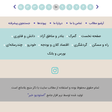
۱۰
۱۵
۱۴
۱۳
۱۲
۱۱
۹
۸
۷
۶
۵
آرشیو مطالب
تماس با ما
دربارۀ ما
پيوندها
جستجوی پيشرفته
صفحه نخست
گمرک
بنادر و مناطق آزاد
دانش و فناوری
راه و مسکن
گردشگری
اقتصاد کلان و بودجه
خودرو
چندرسانه‌ای
بورس و بانک
تمام حقوق محفوظ بوده و استفاده از مطالب سایت با ذکر منبع بلامانع است.
”استوديو خبر“
توليد شده توسط نرم افزار جامع